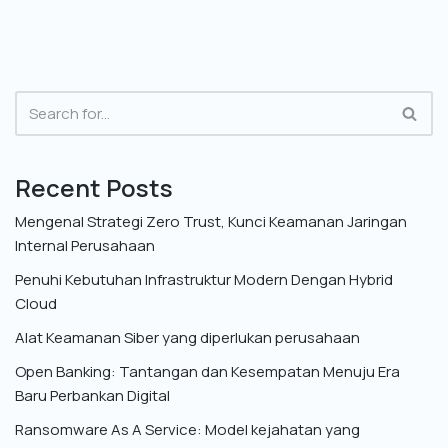
Recent Posts
Mengenal Strategi Zero Trust, Kunci Keamanan Jaringan
Internal Perusahaan
Penuhi Kebutuhan Infrastruktur Modern Dengan Hybrid
Cloud
Alat Keamanan Siber yang diperlukan perusahaan
Open Banking: Tantangan dan Kesempatan Menuju Era
Baru Perbankan Digital
Ransomware As A Service: Model kejahatan yang