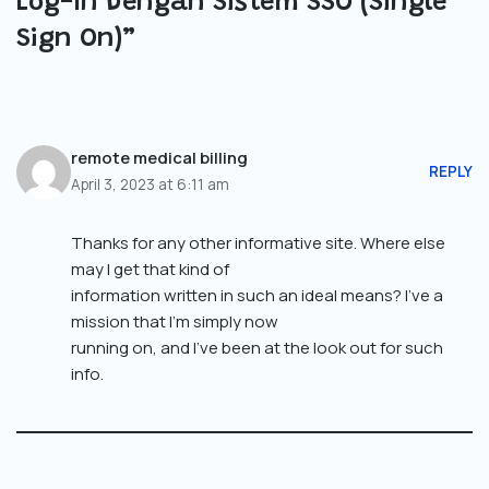
Log-In Dengan Sistem SSO (Single
Sign On)”
remote medical billing
REPLY
April 3, 2023 at 6:11 am
Thanks for any other informative site. Where else
may I get that kind of
information written in such an ideal means? I’ve a
mission that I’m simply now
running on, and I’ve been at the look out for such
info.