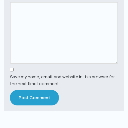
Save my name, email, and website in this browser for
the next time I comment.