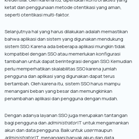
ketat dan penggunaan metode otentikasi yang aman,
seperti otentikasi multi-faktor.
Selanjutnya hal yang harus dilakukan adalah memastikan
bahwa aplikasi dan sistem yang digunakan mendukung
sistem SSO. Karena ada beberapa aplikasi mungkin tidak
kompatibel dengan SSO atau memerlukan konfigurasi
tambahan untuk dapat berintegrasi dengan SSO. Kemudian
perlu memperhatikan skalabilitas SSO karena jumlah
pengguna dan aplikasi yang digunakan dapat terus
bertambah. Oleh karena itu, sistem SSO harus mampu
menangani beban yang besar dan memungkinkan
penambahan aplikasi dan pengguna dengan mudah.
Dengan adanya layanan SSO juga merupakan tantangan
bagi pengguna dan
administrator
IT untuk mengamankan
akun dan data pengguna. Baik untuk
user
maupun
administrator
IT, menangani banyak akun dan data