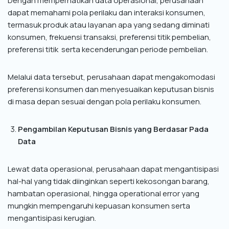
Dengan memperhatikan data operasional, perusahaan
dapat memahami pola perilaku dan interaksi konsumen,
termasuk produk atau layanan apa yang sedang diminati
konsumen, frekuensi transaksi, preferensi titik pembelian,
preferensi titik serta kecenderungan periode pembelian.
Melalui data tersebut, perusahaan dapat mengakomodasi
preferensi konsumen dan menyesuaikan keputusan bisnis
di masa depan sesuai dengan pola perilaku konsumen.
Pengambilan Keputusan Bisnis yang Berdasar Pada
Data
Lewat data operasional, perusahaan dapat mengantisipasi
hal-hal yang tidak diinginkan seperti kekosongan barang,
hambatan operasional, hingga operational error yang
mungkin mempengaruhi kepuasan konsumen serta
mengantisipasi kerugian.