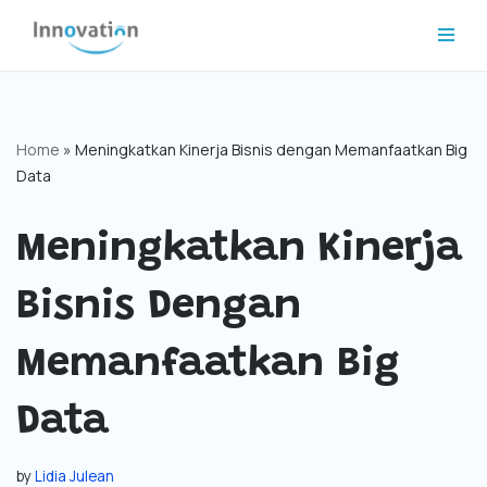
Skip
to
content
Home
»
Meningkatkan Kinerja Bisnis dengan Memanfaatkan Big
Data
Meningkatkan Kinerja
Bisnis Dengan
Memanfaatkan Big
Data
by
Lidia Julean