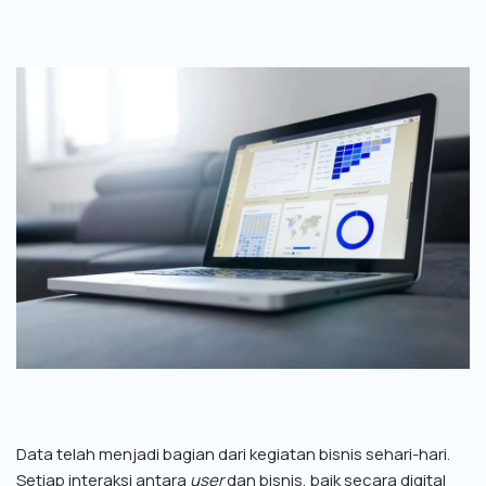
Data telah menjadi bagian dari kegiatan bisnis sehari-hari.
Setiap interaksi antara
user
dan bisnis, baik secara digital