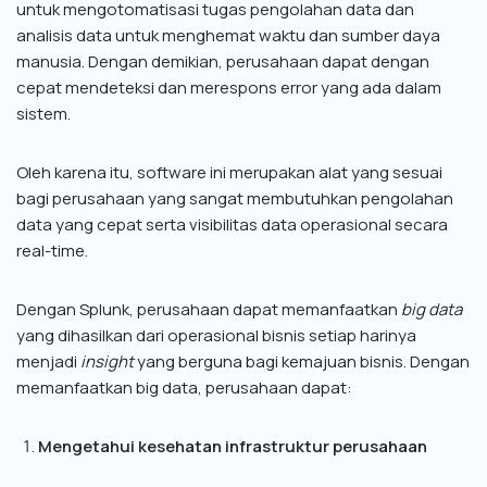
untuk mengotomatisasi tugas pengolahan data dan
analisis data untuk menghemat waktu dan sumber daya
manusia. Dengan demikian, perusahaan dapat dengan
cepat mendeteksi dan merespons error yang ada dalam
sistem.
Oleh karena itu, software ini merupakan alat yang sesuai
bagi perusahaan yang sangat membutuhkan pengolahan
data yang cepat serta visibilitas data operasional secara
real-time.
Dengan Splunk, perusahaan dapat memanfaatkan
big data
yang dihasilkan dari operasional bisnis setiap harinya
menjadi
insight
yang berguna bagi kemajuan bisnis. Dengan
memanfaatkan big data, perusahaan dapat:
Mengetahui kesehatan infrastruktur perusahaan