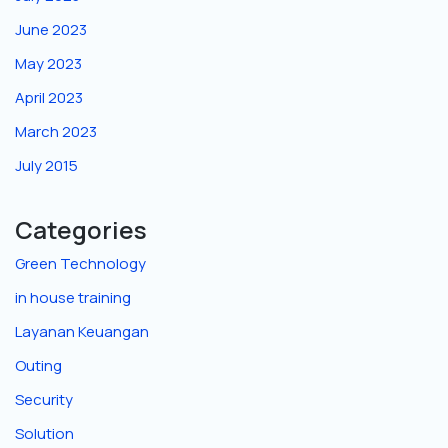
June 2023
May 2023
April 2023
March 2023
July 2015
Categories
Green Technology
in house training
Layanan Keuangan
Outing
Security
Solution