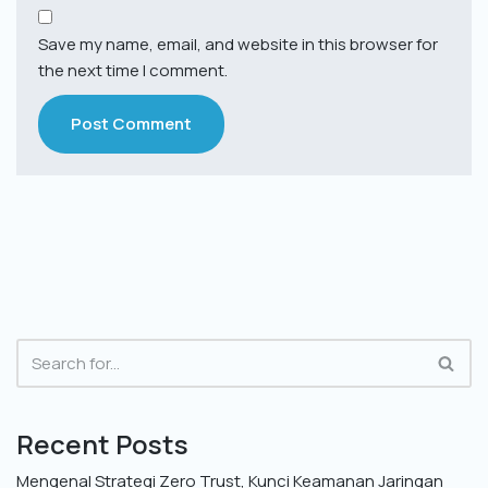
Save my name, email, and website in this browser for
the next time I comment.
Recent Posts
Mengenal Strategi Zero Trust, Kunci Keamanan Jaringan